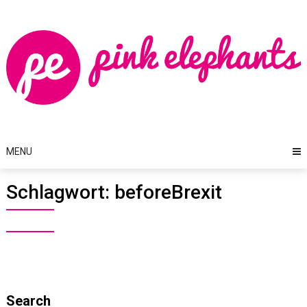
Skip
to
content
MENU
Schlagwort:
beforeBrexit
Search